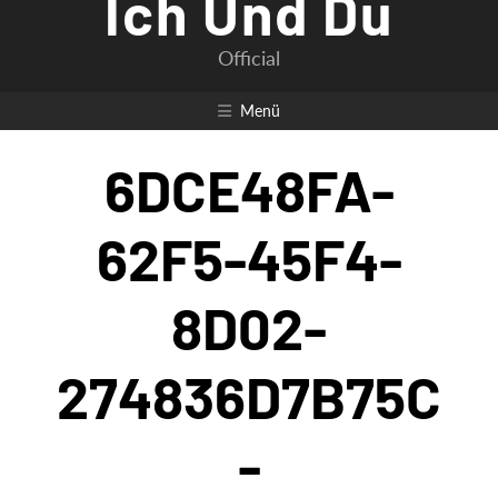
Ich Und Du
Official
Menü
6DCE48FA-
62F5-45F4-
8D02-
274836D7B75C
-