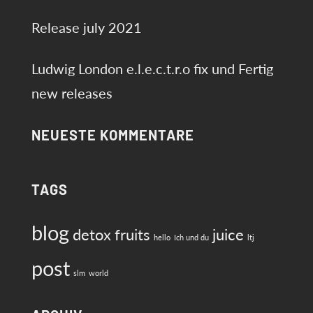
Release july 2021
Ludwig London e.l.e.c.t.r.o fix und Fertig
new releases
NEUESTE KOMMENTARE
TAGS
blog
detox
fruits
juice
hello
Ich und du
ltj
post
slm
world