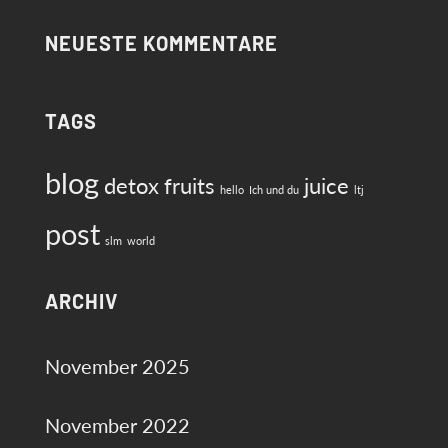
NEUESTE KOMMENTARE
TAGS
blog
detox
fruits
juice
hello
Ich und du
ltj
post
slm
world
ARCHIV
November 2025
November 2022